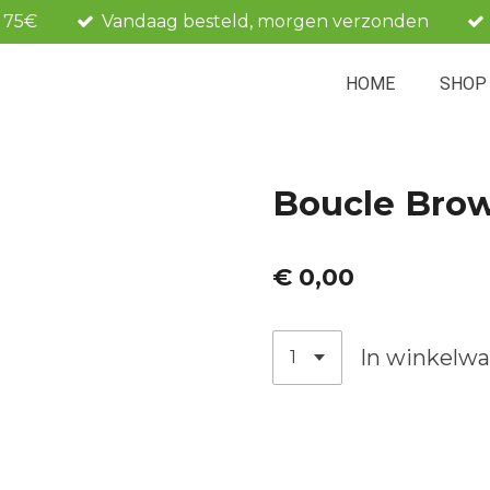
f 75€
Vandaag besteld, morgen verzonden
HOME
SHO
Boucle Bro
€ 0,00
In winkelw