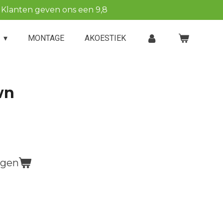
Klanten geven ons een 9,8
P
MONTAGE
AKOESTIEK
wn
agen