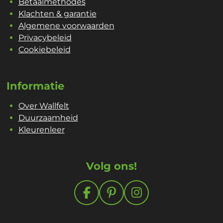
Betaalmethodes
Klachten & garantie
Algemene voorwaarden
Privacybeleid
Cookiebeleid
Informatie
Over Wallfelt
Duurzaamheid
Kleurenleer
Volg ons!
F
P
I
a
i
n
c
n
s