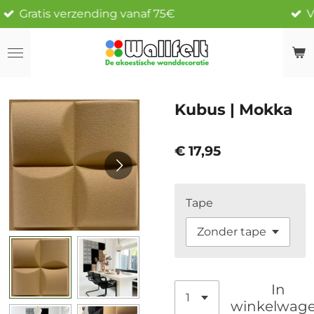
Vandaag besteld, morgen verzon
Ga
direct
naar
de
hoofdinhoud
Kubus | Mokka
€ 17,95
Tape
In
winkelwag