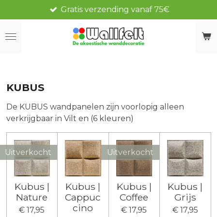
Gratis verzending vanaf 75€
Ga
direct
naar
de
hoofdinhoud
KUBUS
De KUBUS wandpanelen zijn voorlopig alleen
verkrijgbaar in Vilt en (6 kleuren)
Uitverkocht
Uitverkocht
Kubus |
Kubus |
Kubus |
Kubus |
Nature
Cappuc
Coffee
Grijs
cino
€ 17,95
€ 17,95
€ 17,95