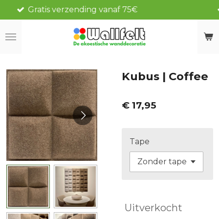
af 75€
Vandaag besteld, morgen 
Ga
direct
naar
de
hoofdinhoud
Kubus | Coffee
€ 17,95
Tape
Uitverkocht