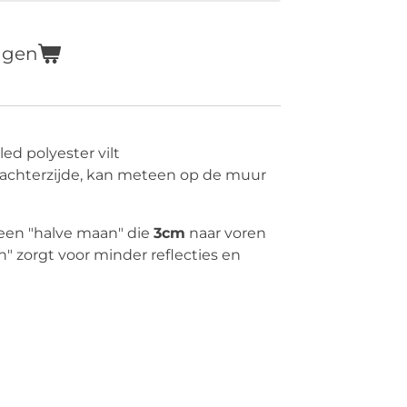
agen
d polyester vilt
 achterzijde, kan meteen op de muur
 een "halve maan" die
3cm
naar voren
n" zorgt voor minder reflecties en