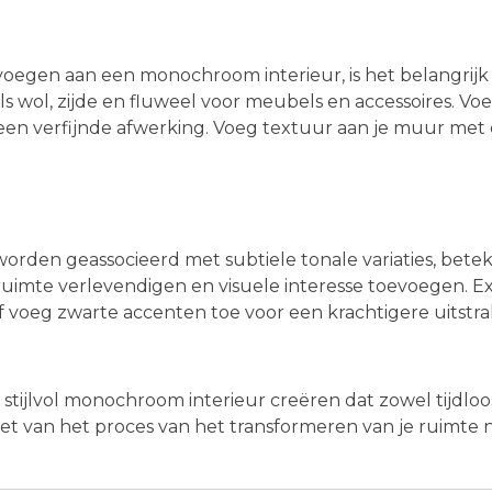
 voegen aan een monochroom interieur, is het belangrijk
s wol, zijde en fluweel voor meubels en accessoires. Vo
 een verfijnde afwerking. Voeg textuur aan je muur me
den geassocieerd met subtiele tonale variaties, beteken
e ruimte verlevendigen en visuele interesse toevoegen.
f voeg zwarte accenten toe voor een krachtigere uitstral
stijlvol monochroom interieur creëren dat zowel tijdloos 
et van het proces van het transformeren van je ruimte 