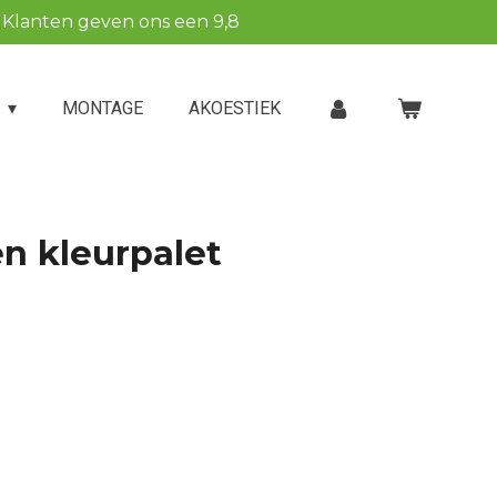
Klanten geven ons een 9,8
P
MONTAGE
AKOESTIEK
en kleurpalet