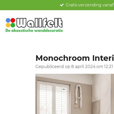
Gratis verzending vana
Ga
direct
naar
de
hoofdinhoud
Monochroom Interie
Gepubliceerd op 8 april 2024 om 12:21