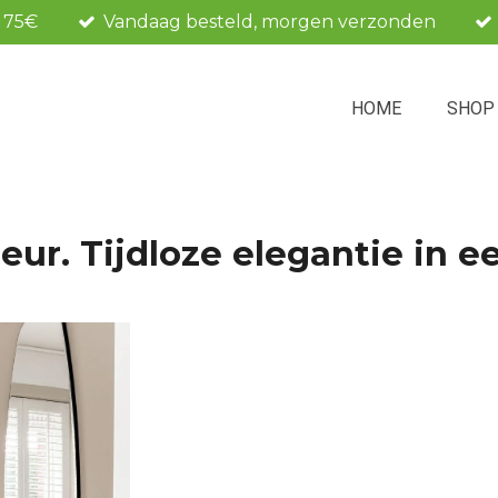
f 75€
Vandaag besteld, morgen verzonden
HOME
SHO
ur. Tijdloze elegantie in e